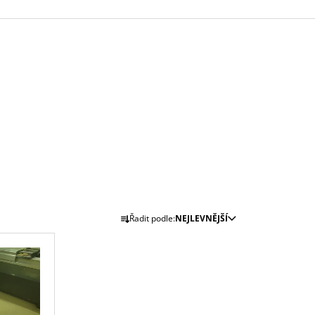
Ř
Řadit podle:
NEJLEVNĚJŠÍ
A
Z
E
N
Í