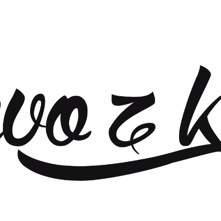
CO POTŘEBUJETE NAJÍT?
HLEDAT
DOPORUČUJEME