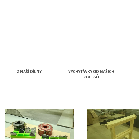
Z NAŠÍ DÍLNY
VYCHYTÁVKY OD NAŠICH
KOLEGŮ
V
Ý
P
S