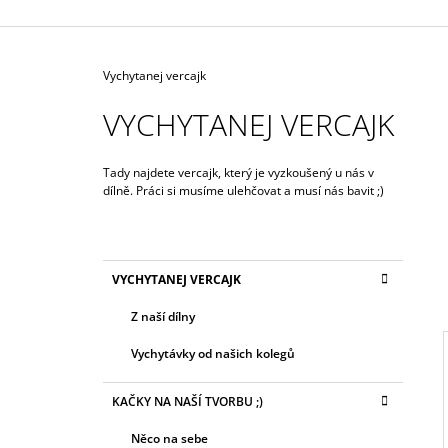
Domů
Vychytanej vercajk
VYCHYTANEJ VERCAJK
Tady najdete vercajk, který je vyzkoušený u nás v
dílně. Práci si musíme ulehčovat a musí nás bavit ;)
P
O
K
Přeskočit
S
VYCHYTANEJ VERCAJK
A
kategorie
T
T
Z naší dílny
E
R
G
A
Vychytávky od našich kolegů
O
N
R
I
KAČKY NA NAŠÍ TVORBU ;)
N
I
E
Í
Něco na sebe