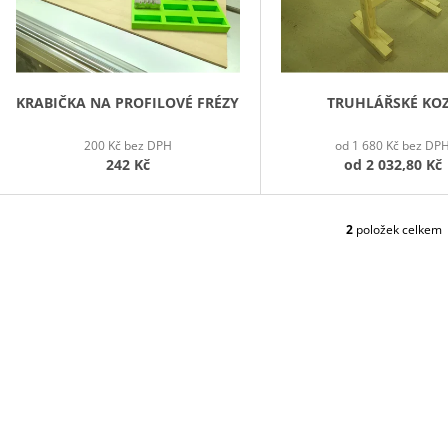
P
R
O
D
KRABIČKA NA PROFILOVÉ FRÉZY
TRUHLÁŘSKÉ KO
U
200 Kč bez DPH
od 1 680 Kč bez DP
K
242 Kč
od
2 032,80 Kč
T
Ů
2
položek celkem
O
V
L
Á
D
A
C
Í
P
R
V
K