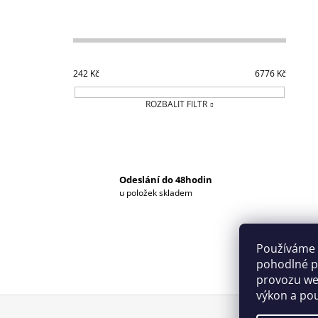
242
Kč
6776
Kč
ROZBALIT FILTR
Odeslání do 48hodin
u položek skladem
Používáme 
pohodlné pr
provozu web
výkon a pou