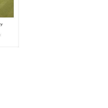
P
R
O
D
ZY
U
K
H
T
Ů