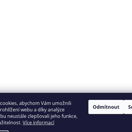
Y
V
Ý
P
I
S
U
cookies, abychom Vám umožnili
Odmítnout
S
ohlížení webu a díky analýze
u neustále zlepšovali jeho funkce,
žitelnost.
Více informací